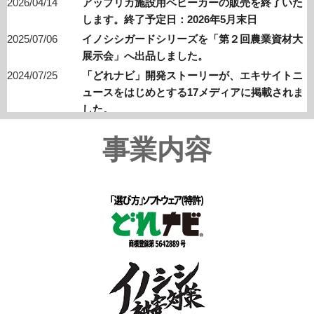
2026/04/14
アップリカ施設用ベビーカーの販売を終了いた
します。終了予定日：2026年5月末日
2025/07/06
イノシシガードシリーズを「第２回農業資材大
展示会」へ出品しました。
2024/07/25
「どれナビ」開発ストーリーが、エキサイトニ
ュースをはじめとする17メディアに掲載されま
した。
2024/07/25
どれナビ（特許取得済）の開発ストーリーをプ
事業内容
レスリリースしました。
2024/06/16
イノシシガード（特許取得済）のショーフィー
ルド（展示畑）が完成しました。
2024/04/01
PRTIMES「April Dream」にて当社の夢を発信い
たしました。
2024/03/08
全国農業新聞にイノシシガードの取材記事が掲載
されました。
2024/02/18
オンラインショップ「AMZASBABY（アムザスベ
ビー）」をリニューアルしました。
2024/02/18
「イノシシガード」を竜郷町民フェアに出品しま