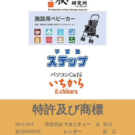
した。
2024/02/14
「イノシシガード」開発ストーリーが、FNN プラ
イムオンラインをはじめとする17メディアに掲載
されました。
2024/02/14
イノシシガード（特許取得済）の開発ストーリー
をプレスリリースしました。
2024/02/1
千葉テレビ放送 「バズるもん作るもん」に出演
し、イノシシガードを紹介しました。
2023/12/27
「イノシシガード発売」のプレスリリースが時事
ドットコムをはじめ、25のWEBメディアに掲載さ
れました。」
2023/12/26
「イノシシガード発売」のプレスリリースが日本
農業新聞をはじめ、５つのWEBメディアに掲載さ
特許及び商標
れました。」
2023/12/26
プレスリリース：イノシシガードシリーズ発売！
2023/12/23
イノシシガードシリーズ（イノシシ柵）を発売し
2011/3/4 商標登録
マタニティー カ
第35
ます。（予告）
第5394995号
レンダー
類 広