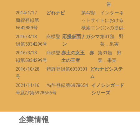
2022/07/01
アップリカ公認オンラインショップの運営をスタ
告
ート（B to C事業）
2014/1/17
どれナビ
第42類 インターネ
2021/11/16
イノシシガードシリーズ 特許取得（特許登録第
商標登録第
ットサイトにおける
6978654号及び第6978655号）
5642889号
検索エンジンの提供
2016/10/28
どれナビ 特許取得（特許登録第6030301号）
2016/3/18 商標登
応援仮面ナガシマ
第31類 野
録第5834296号
ン
菜，果実
2014/10/01
アップリカ施設用ベビーカー専門の国内総代理店
として営業スタート（B to B事業）
2016/3/18 商標登
赤土の女王 赤
第31類 野
録第5834299号
土の王者
菜，果実
2012/09/14
ベビー用品の販売コンサルティング、特産品の生
産、及び知的財産の開発を主な事業として設立
2016/10/28 特許登録第6030301
どれナビシステ
号
ム
2021/11/16 特許登録第6978654
イノシシガード
号及び第6978655号
シリーズ
企業情報